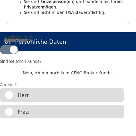
Sie sind
Einzelperson(en)
und handeln mit Ihrem
Privatvermögen
.
Sie sind
nicht
in den USA steuerpflichtig.
Staatsangehörigkeit
Familienstand
*
*
Titel
Vorname
Nachname
E-Mail
Geburtsname
Geburtsort
*
*
*
*
Schritt
von 08
:
01
Persönliche Daten
Ja
Nein
Sind Sie schon Kunde?
Nein, ich bin noch kein GENO Broker Kunde.
Anrede
*
Herr
Frau