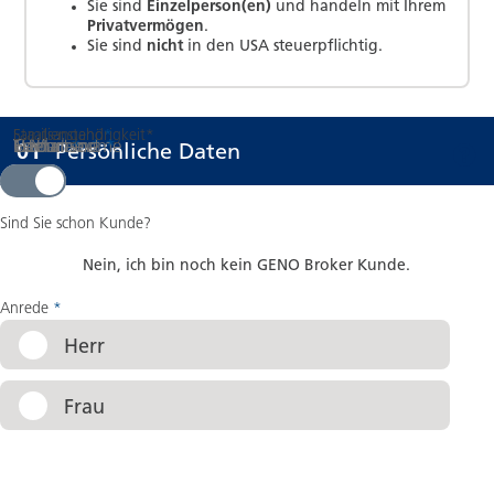
Sie sind
Einzelperson(en)
und handeln mit Ihrem
Privatvermögen
.
Sie sind
nicht
in den USA steuerpflichtig.
Staatsangehörigkeit
Familienstand
*
*
Titel
Vorname
Nachname
E-Mail
Geburtsname
Geburtsort
*
*
*
*
Schritt
von 08
:
01
Persönliche Daten
Ja
Nein
Sind Sie schon Kunde?
Nein, ich bin noch kein GENO Broker Kunde.
Anrede
*
Herr
Frau