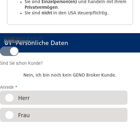
Sie sind
Einzelperson(en)
und handeln mit Ihrem
Privatvermögen
.
Sie sind
nicht
in den USA steuerpflichtig.
Staatsangehörigkeit
Familienstand
*
*
Titel
Vorname
Nachname
E-Mail
Geburtsname
Geburtsort
*
*
*
*
Schritt
von 08
:
01
Persönliche Daten
Ja
Nein
Sind Sie schon Kunde?
Nein, ich bin noch kein GENO Broker Kunde.
Anrede
*
Herr
Frau