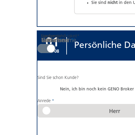
Sie sind
nicht
in den U
Staatsangehörigkeit
Familienstand
*
*
Schritt
:
01
Titel
Vorname
Nachname
E-Mail
Geburtsname
Geburtsort
*
*
*
*
Persönliche D
Ja
Nein
von 08
Sind Sie schon Kunde?
Nein, ich bin noch kein GENO Broker
Anrede
*
Herr