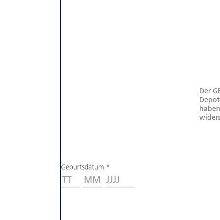
Der GE
Depote
haben
wider
Geburtsdatum
*
Tag
Monat
Jahr