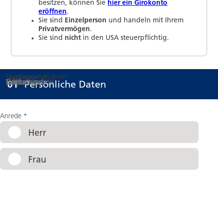
besitzen, können Sie
hier ein Girokonto
eröffnen
.
Sie sind
Einzelperson
und handeln mit Ihrem
Privatvermögen
.
Sie sind
nicht
in den USA steuerpflichtig.
Staatsangehörigkeit
Familienstand
*
*
Titel
Vorname
Nachname
E-Mail
Geburtsname
Geburtsort
*
*
*
*
Schritt
von 08
:
01
Persönliche Daten
Anrede
*
Herr
Frau