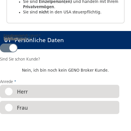
Sie sind
Einzelperson(en)
und handeln mit Ihrem
Privatvermögen
.
Sie sind
nicht
in den USA steuerpflichtig.
Staatsangehörigkeit
Familienstand
*
*
Titel
Vorname
Nachname
E-Mail
Geburtsname
Geburtsort
*
*
*
*
Schritt
von 08
:
01
Persönliche Daten
Ja
Nein
Sind Sie schon Kunde?
Nein, ich bin noch kein GENO Broker Kunde.
Anrede
*
Herr
Frau